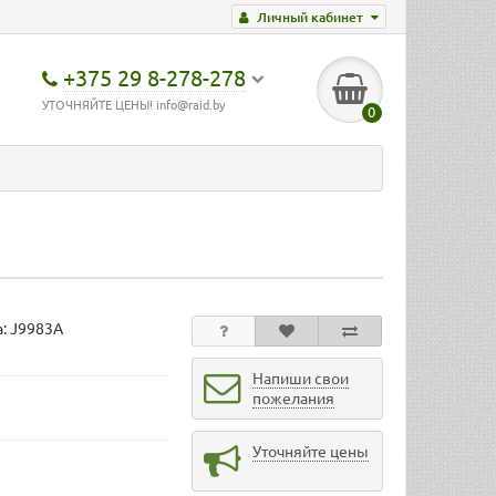
Личный кабинет
+375 29 8-278-278
УТОЧНЯЙТЕ ЦЕНЫ! info@raid.by
0
а:
J9983A
Напиши свои
пожелания
Уточняйте цены